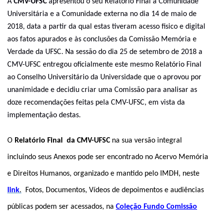
A
CMV-UFSC
apresentou o seu Relatório Final à Comunidade
Universitária e a Comunidade externa no dia 14 de maio de
2018, data a partir da qual
estas
tiveram acesso fisico e digital
aos fatos apurados e às conclusões da Comissão Memória e
Verdade da UFSC.
Na sessão do dia
25 de setembro de 2018 a
CMV-UFSC entregou oficialmente
este mesmo
Relatório Final
ao Conselho Universitário da Universidade que o aprovou por
unanimidade e
decidiu
criar uma Comissão para analisar
as
doze
recomendações feitas pela CMV-UFSC, em vista da
implementação destas.
O
Relatório Final da CMV-UFSC
na sua versão integral
incluindo seus Anexos pode ser encontrado no Acervo Memória
e Direitos Humanos, organizado e mantido pelo IMDH, neste
link
.
Fotos, Documentos, Vídeos de depoimentos e audiências
públicas podem ser acessados, na
Coleção Fundo Comissão