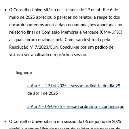
O Conselho Universitário
nas
sessõ
es
de 2
9
de abril
e 6 de
maio de 2025
a
preci
ou
o
parecer do relator, a respeito
dos
encaminhamentos acerca
d
as recomendações apontadas no
relatório final da Comissão Memória e Verdade (CMV-UFSC),
as quais foram enviadas pela
C
omissão instituída pela
Resolução nº 7/2023/CUn.
Conclui-se por um
pedido de
vistas
a ser analisado em próxima sessão.
Seguem:
a Ata 5 – 29-04-2025 – sessão ordinária do dia 29
de abril de 2025
a Ata 6 – 06-05-25 – sessão ordinária – continuação
O Conselho Universitário em sessão do 06 de junho de 2025